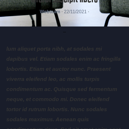
Webteam
·
22/11/2021
·
lum aliquet porta nibh, at sodales mi
dapibus vel. Etiam sodales enim ac fringilla
lobortis. Etiam et auctor nunc. Praesent
viverra eleifend leo, ac mollis turpis
condimentum ac. Quisque sed fermentum
neque, et commodo mi. Donec eleifend
tortor id rutrum lobortis. Nunc sodales
sodales maximus. Aenean quis