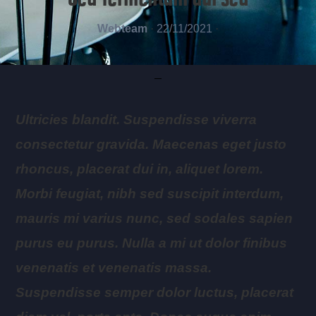
Webteam
·
22/11/2021
·
Ultricies blandit. Suspendisse viverra
consectetur gravida. Maecenas eget justo
rhoncus, placerat dui in, aliquet lorem.
Morbi feugiat, nibh sed suscipit interdum,
mauris mi varius nunc, sed sodales sapien
purus eu purus. Nulla a mi ut dolor finibus
venenatis et venenatis massa.
Suspendisse semper dolor luctus, placerat