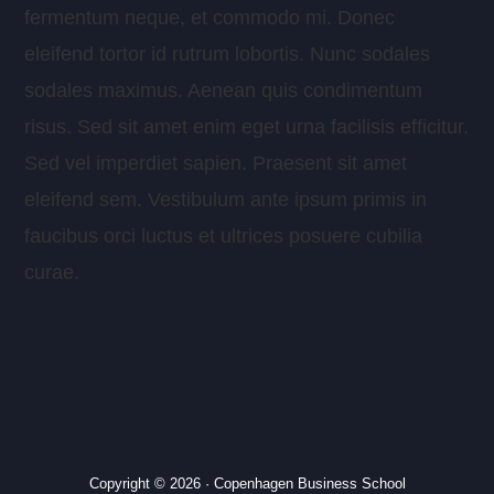
fermentum neque, et commodo mi. Donec
eleifend tortor id rutrum lobortis. Nunc sodales
sodales maximus. Aenean quis condimentum
risus. Sed sit amet enim eget urna facilisis efficitur.
Sed vel imperdiet sapien. Praesent sit amet
eleifend sem. Vestibulum ante ipsum primis in
faucibus orci luctus et ultrices posuere cubilia
curae.
Copyright © 2026 · Copenhagen Business School