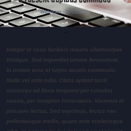
Webteam
·
22/11/2021
·
Integer in risus facilisis mauris ullamcorper
tristique. Sed imperdiet ornare fermentum.
In ornare arcu et turpis iaculis commodo.
Nulla vel ante odio. Class aptent taciti
sociosqu ad litora torquent per conubia
nostra, per inceptos himenaeos. Vivamus at
posuere lectus. Sed maximus, lectus nec
pellentesque mollis, quam ante scelerisque